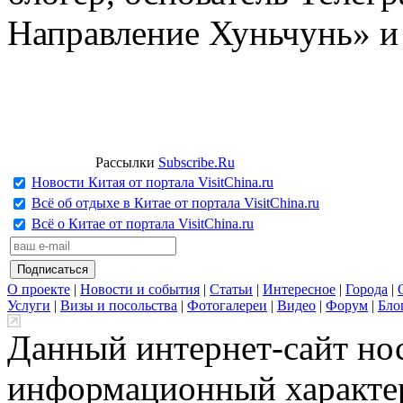
Направление Хуньчунь» и
Рассылки
Subscribe.Ru
Новости Китая от портала VisitChina.ru
Всё об отдыхе в Китае от портала VisitChina.ru
Всё о Китае от портала VisitChina.ru
О проекте
|
Новости и события
|
Статьи
|
Интересное
|
Города
|
Услуги
|
Визы и посольства
|
Фотогалереи
|
Видео
|
Форум
|
Бло
Данный интернет-сайт но
информационный характер