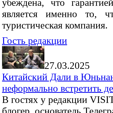
убеждена, что гарантие
является именно то, ч
туристическая компания.
Гость редакции
27.03.2025
Китайский Дали в Юньнань
неформально встретить д
В гостях у редакции VIS
блогер, основатель Телег