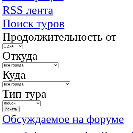
RSS лента
Поиск туров
Продолжительность от
Откуда
Куда
Тип тура
Обсуждаемое на форуме