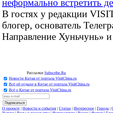
неформально встретить д
В гостях у редакции VIS
блогер, основатель Телег
Направление Хуньчунь» и
Рассылки
Subscribe.Ru
Новости Китая от портала VisitChina.ru
Всё об отдыхе в Китае от портала VisitChina.ru
Всё о Китае от портала VisitChina.ru
О проекте
|
Новости и события
|
Статьи
|
Интересное
|
Города
|
Услуги
|
Визы и посольства
|
Фотогалереи
|
Видео
|
Форум
|
Бло