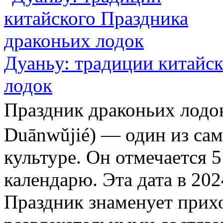
Дуаньу: традиции китайс
лодок
Праздник драконьих ло
Duānwǔjié) — один из са
культуре. Он отмечается 
календарю. Эта дата в 202
Праздник знаменует прихо