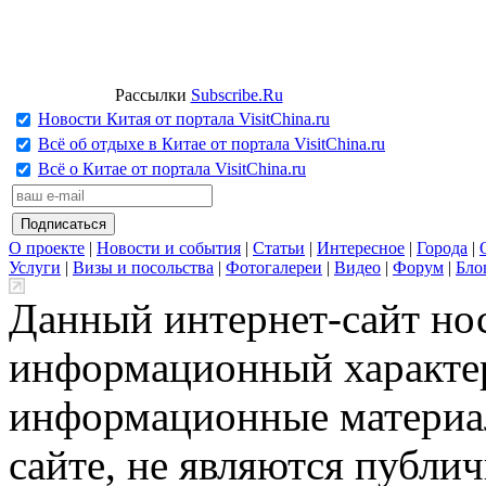
Рассылки
Subscribe.Ru
Новости Китая от портала VisitChina.ru
Всё об отдыхе в Китае от портала VisitChina.ru
Всё о Китае от портала VisitChina.ru
О проекте
|
Новости и события
|
Статьи
|
Интересное
|
Города
|
Услуги
|
Визы и посольства
|
Фотогалереи
|
Видео
|
Форум
|
Бло
Данный интернет-сайт но
информационный характер
информационные материа
сайте, не являются публи