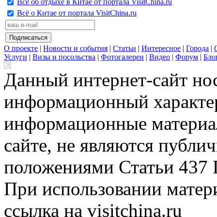
Всё об отдыхе в Китае от портала VisitChina.ru
Всё о Китае от портала VisitChina.ru
О проекте
|
Новости и события
|
Статьи
|
Интересное
|
Города
|
Услуги
|
Визы и посольства
|
Фотогалереи
|
Видео
|
Форум
|
Бло
Данный интернет-сайт но
информационный характер
информационные материа
сайте, не являются публи
положениями Статьи 437 
При использовании матери
ссылка на visitchina.ru