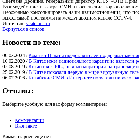
Светлана Дронина, генеральный директор КГБУ «ОТВ-Прим» 
Взаимодействие в сфере СМИ и освещение торгово-экономи
Необходимо консолидировать наши взаимоотношения, что пос
выход самой программы на международном канале ССTV-4.
Источник:
visitchina.ru
Вернуться в список
Новости по теме:
09.03.2024 /
Комитет Палаты представителей поддержал законо
16.02.2020 /
В Китае из-за национального карантина взлетели р
02.08.2019 /
Китай ввел 100-дневный мораторий на трансляцию
25.02.2019 /
В Китае показали первую в мире виртуальную те
06.07.2016 /
Китайские СМИ в Интернете получили новое огра
Отзывы:
Выберите удобную для вас форму комментариев:
Комментарии
Вконтакте
Комментариев еще нет