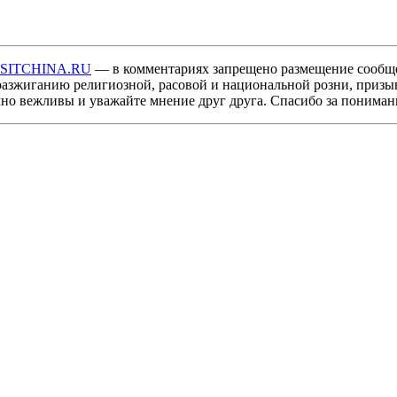
ISITCHINA.RU
— в комментариях запрещено размещение сообщ
разжиганию религиозной, расовой и национальной розни, призы
мно вежливы и уважайте мнение друг друга. Спасибо за пониман