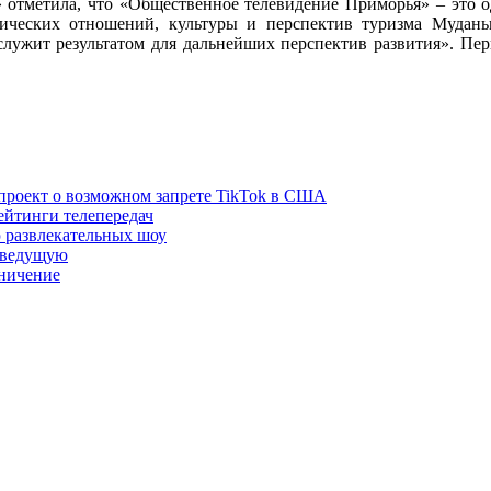
отметила, что «Общественное телевидение Приморья» – это 
ческих отношений, культуры и перспектив туризма Муданьцз
лужит результатом для дальнейших перспектив развития». Перв
проект о возможном запрете TikTok в США
ейтинги телепередач
 развлекательных шоу
леведущую
ничение