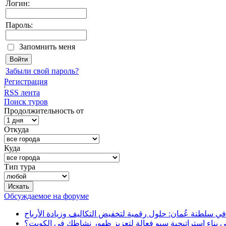
Логин:
Пароль:
Запомнить меня
Забыли свой пароль?
Регистрация
RSS лента
Поиск туров
Продолжительность от
Откуда
Куда
Тип тура
Обсуждаемое на форуме
في سلطنة عُمان: حلول رقمية لتخفيض التكاليف وزيادة الأرباح
بناء استراتيجية سيو فعالة لتعزيز ظهور نشاطك في الكويت؟