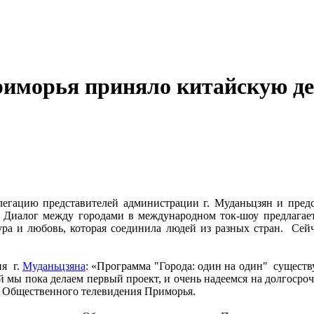
риморья приняло китайскую д
егацию представителей администрации г. Муданьцзян и пред
. Диалог между городами в международном ток-шоу предлагае
ьтура и любовь, которая соединила людей из разных стран. С
ия г.
Муданьцзяна
: «Программа "Города: один на один" существу
 мы пока делаем первый проект, и очень надеемся на долгосроч
е Общественного телевидения Приморья.