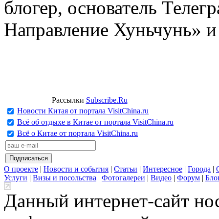
блогер, основатель Телег
Направление Хуньчунь» и
Рассылки
Subscribe.Ru
Новости Китая от портала VisitChina.ru
Всё об отдыхе в Китае от портала VisitChina.ru
Всё о Китае от портала VisitChina.ru
О проекте
|
Новости и события
|
Статьи
|
Интересное
|
Города
|
Услуги
|
Визы и посольства
|
Фотогалереи
|
Видео
|
Форум
|
Бло
Данный интернет-сайт но