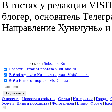
В гостях у редакции VIS
блогер, основатель Телег
Направление Хуньчунь» и
Рассылки
Subscribe.Ru
Новости Китая от портала VisitChina.ru
Всё об отдыхе в Китае от портала VisitChina.ru
Всё о Китае от портала VisitChina.ru
О проекте
|
Новости и события
|
Статьи
|
Интересное
|
Города
|
Услуги
|
Визы и посольства
|
Фотогалереи
|
Видео
|
Форум
|
Бло