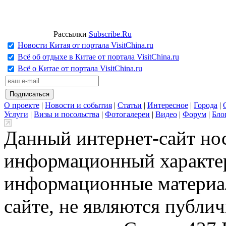
Рассылки
Subscribe.Ru
Новости Китая от портала VisitChina.ru
Всё об отдыхе в Китае от портала VisitChina.ru
Всё о Китае от портала VisitChina.ru
О проекте
|
Новости и события
|
Статьи
|
Интересное
|
Города
|
Услуги
|
Визы и посольства
|
Фотогалереи
|
Видео
|
Форум
|
Бло
Данный интернет-сайт но
информационный характер
информационные материа
сайте, не являются публи