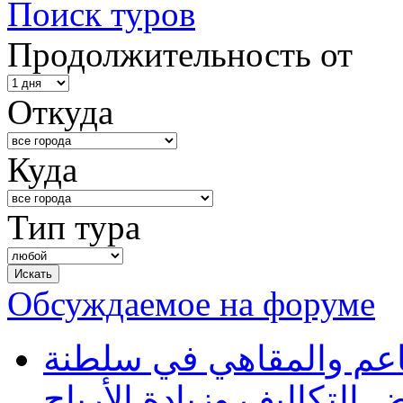
Поиск туров
Продолжительность от
Откуда
Куда
Тип тура
Обсуждаемое на форуме
طاعم والمقاهي في سلطنة
 التكاليف وزيادة الأرباح