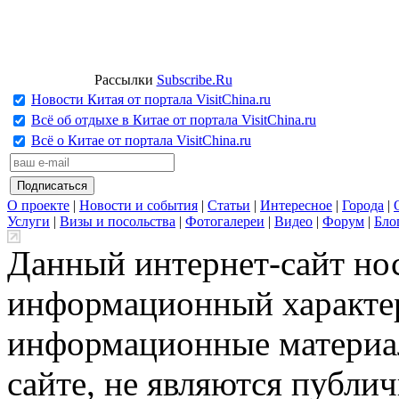
Рассылки
Subscribe.Ru
Новости Китая от портала VisitChina.ru
Всё об отдыхе в Китае от портала VisitChina.ru
Всё о Китае от портала VisitChina.ru
О проекте
|
Новости и события
|
Статьи
|
Интересное
|
Города
|
Услуги
|
Визы и посольства
|
Фотогалереи
|
Видео
|
Форум
|
Бло
Данный интернет-сайт но
информационный характер
информационные материа
сайте, не являются публи