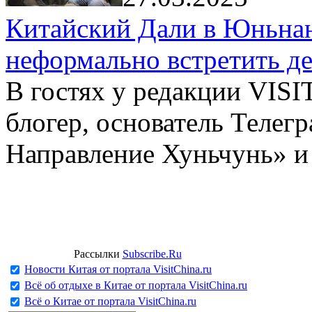
Китайский Дали в Юньнань
неформально встретить д
В гостях у редакции VIS
блогер, основатель Телег
Направление Хуньчунь» и
Рассылки
Subscribe.Ru
Новости Китая от портала VisitChina.ru
Всё об отдыхе в Китае от портала VisitChina.ru
Всё о Китае от портала VisitChina.ru