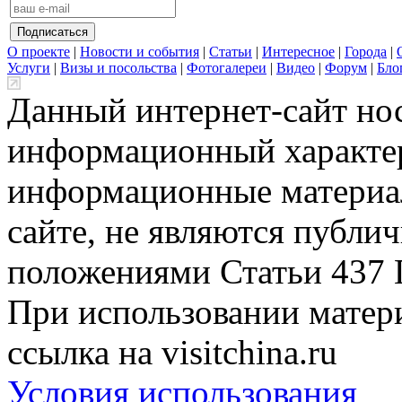
О проекте
|
Новости и события
|
Статьи
|
Интересное
|
Города
|
Услуги
|
Визы и посольства
|
Фотогалереи
|
Видео
|
Форум
|
Бло
Данный интернет-сайт но
информационный характер
информационные материа
сайте, не являются публи
положениями Статьи 437 
При использовании матери
ссылка на visitchina.ru
Условия использования