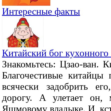
Интересные факты
Китайский бог кухонного 
Знакомьтесь: Цзао-ван. К
Благочестивые китайцы 
всячески задобрить ег
дорогу. А улетает он,
Яшмовому владыке. И, кста