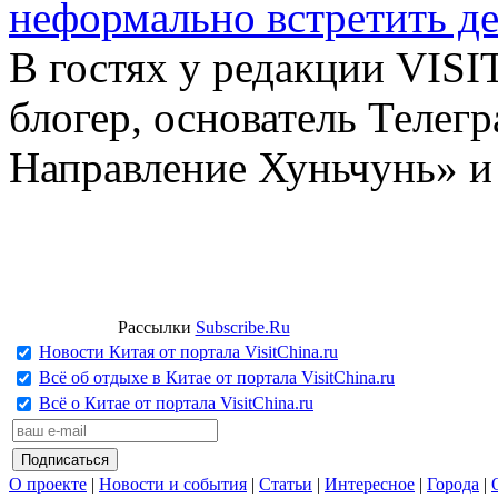
неформально встретить д
В гостях у редакции VIS
блогер, основатель Телег
Направление Хуньчунь» и
Рассылки
Subscribe.Ru
Новости Китая от портала VisitChina.ru
Всё об отдыхе в Китае от портала VisitChina.ru
Всё о Китае от портала VisitChina.ru
О проекте
|
Новости и события
|
Статьи
|
Интересное
|
Города
|