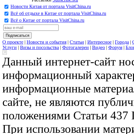
Новости Китая от портала VisitChina.ru
Всё об отдыхе в Китае от портала VisitChina.ru
Всё о Китае от портала VisitChina.ru
О проекте
|
Новости и события
|
Статьи
|
Интересное
|
Города
|
Услуги
|
Визы и посольства
|
Фотогалереи
|
Видео
|
Форум
|
Бло
Данный интернет-сайт но
информационный характер
информационные материа
сайте, не являются публи
положениями Статьи 437 
При использовании матери