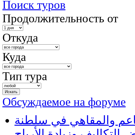
Поиск туров
Продолжительность от
Откуда
Куда
Тип тура
Обсуждаемое на форуме
طاعم والمقاهي في سلطنة
 التكاليف وزيادة الأرباح