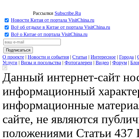
Рассылки
Subscribe.Ru
Новости Китая от портала VisitChina.ru
Всё об отдыхе в Китае от портала VisitChina.ru
Всё о Китае от портала VisitChina.ru
О проекте
|
Новости и события
|
Статьи
|
Интересное
|
Города
|
Услуги
|
Визы и посольства
|
Фотогалереи
|
Видео
|
Форум
|
Бло
Данный интернет-сайт но
информационный характер
информационные материа
сайте, не являются публи
положениями Статьи 437 