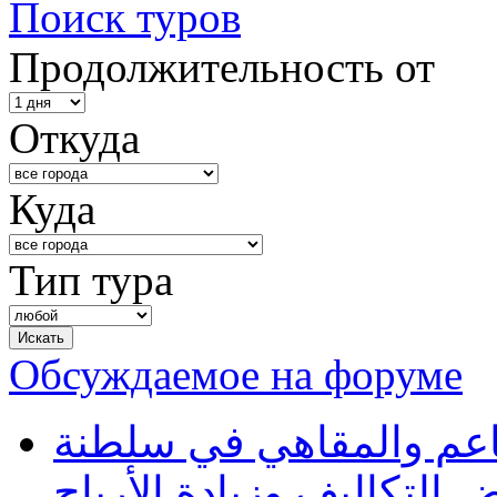
Поиск туров
Продолжительность от
Откуда
Куда
Тип тура
Обсуждаемое на форуме
طاعم والمقاهي في سلطنة
 التكاليف وزيادة الأرباح