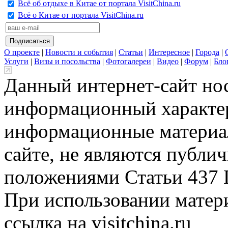
Всё об отдыхе в Китае от портала VisitChina.ru
Всё о Китае от портала VisitChina.ru
О проекте
|
Новости и события
|
Статьи
|
Интересное
|
Города
|
Услуги
|
Визы и посольства
|
Фотогалереи
|
Видео
|
Форум
|
Бло
Данный интернет-сайт но
информационный характер
информационные материа
сайте, не являются публи
положениями Статьи 437 
При использовании матери
ссылка на visitchina.ru