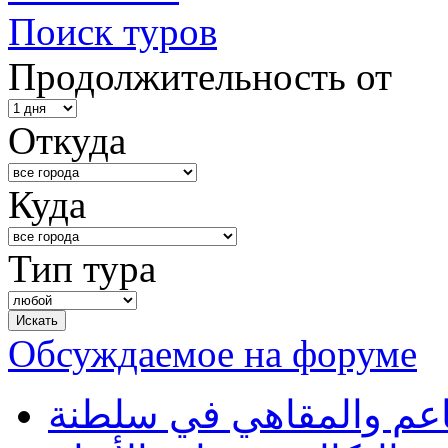
Поиск туров
Продолжительность от
Откуда
Куда
Тип тура
Обсуждаемое на форуме
طاعم والمقاهي في سلطنة