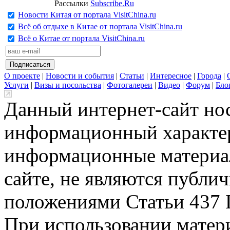
Рассылки
Subscribe.Ru
Новости Китая от портала VisitChina.ru
Всё об отдыхе в Китае от портала VisitChina.ru
Всё о Китае от портала VisitChina.ru
О проекте
|
Новости и события
|
Статьи
|
Интересное
|
Города
|
Услуги
|
Визы и посольства
|
Фотогалереи
|
Видео
|
Форум
|
Бло
Данный интернет-сайт но
информационный характер
информационные материа
сайте, не являются публи
положениями Статьи 437 
При использовании матери