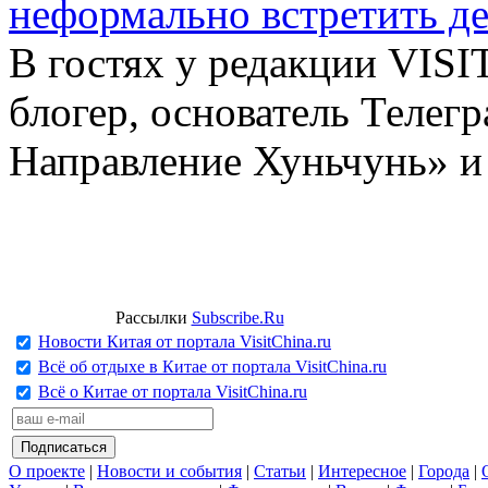
неформально встретить д
В гостях у редакции VIS
блогер, основатель Телег
Направление Хуньчунь» и
Рассылки
Subscribe.Ru
Новости Китая от портала VisitChina.ru
Всё об отдыхе в Китае от портала VisitChina.ru
Всё о Китае от портала VisitChina.ru
О проекте
|
Новости и события
|
Статьи
|
Интересное
|
Города
|