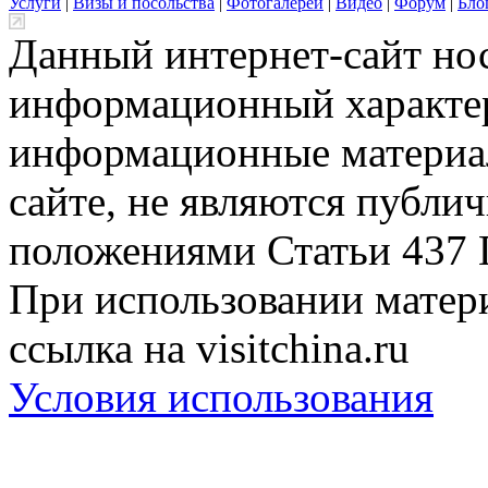
Услуги
|
Визы и посольства
|
Фотогалереи
|
Видео
|
Форум
|
Бло
Данный интернет-сайт но
информационный характер
информационные материа
сайте, не являются публи
положениями Статьи 437 
При использовании матери
ссылка на visitchina.ru
Условия использования