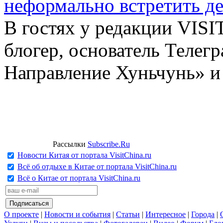
неформально встретить д
В гостях у редакции VIS
блогер, основатель Телег
Направление Хуньчунь» и
Рассылки
Subscribe.Ru
Новости Китая от портала VisitChina.ru
Всё об отдыхе в Китае от портала VisitChina.ru
Всё о Китае от портала VisitChina.ru
О проекте
|
Новости и события
|
Статьи
|
Интересное
|
Города
|