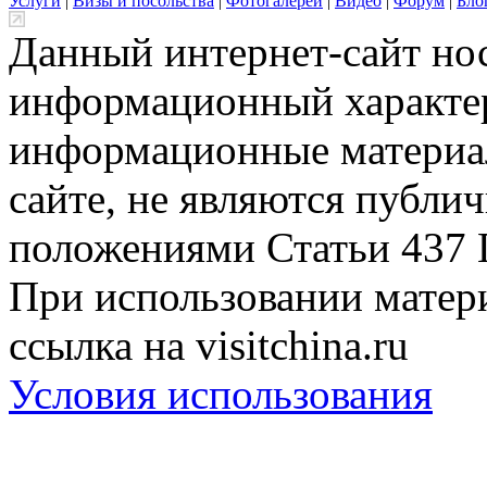
Услуги
|
Визы и посольства
|
Фотогалереи
|
Видео
|
Форум
|
Бло
Данный интернет-сайт но
информационный характер
информационные материа
сайте, не являются публи
положениями Статьи 437 
При использовании матери
ссылка на visitchina.ru
Условия использования