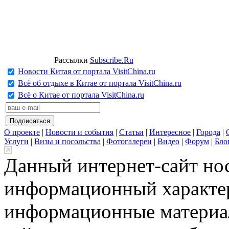
Рассылки
Subscribe.Ru
Новости Китая от портала VisitChina.ru
Всё об отдыхе в Китае от портала VisitChina.ru
Всё о Китае от портала VisitChina.ru
О проекте
|
Новости и события
|
Статьи
|
Интересное
|
Города
|
Услуги
|
Визы и посольства
|
Фотогалереи
|
Видео
|
Форум
|
Бло
Данный интернет-сайт но
информационный характер
информационные материа