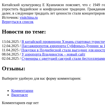
Китайский культуровед Е Куаньчжэн поясняет, что с 1949 г
упростить буддийские и конфуцианские традиции. Гражданам
далее, в следующие тридцать лет ценности стали концентрирова
Источник:
visitchina.ru
Вернуться в список
Новости по теме:
13.04.2025 /
В китайской провинции Хэнань стартовал туристи
12.04.2025 /
Пассажиропоток аэропорта Суйфэньхэ-Дуннин за 1
11.04.2025 /
Покупки в Поднебесной стали выгоднее для иност
08.04.2025 /
У аэропорта Владивосток – новый сайт
02.04.2025 /
Сувениры с цветущей сакурой стали бестселлерами
Отзывы:
Выберите удобную для вас форму комментариев:
Комментарии
Вконтакте
Комментариев еще нет