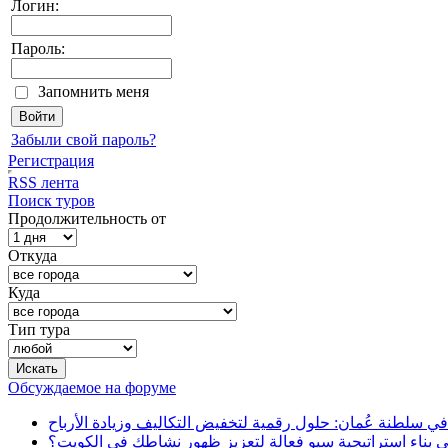
Логин:
Пароль:
Запомнить меня
Забыли свой пароль?
Регистрация
RSS лента
Поиск туров
Продолжительность от
Откуда
Куда
Тип тура
Обсуждаемое на форуме
في سلطنة عُمان: حلول رقمية لتخفيض التكاليف وزيادة الأرباح
بناء استراتيجية سيو فعالة لتعزيز ظهور نشاطك في الكويت؟