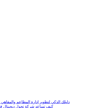
دليلك الذكي لتطوير إدارة المطاعم والمقاهي 
كيف تساعد شركة تحول ديجيتال في 