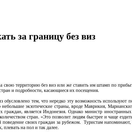
ать за границу без виз
на свою территорию без виз или же ставить им штамп по прибы
стран и подробности, касающиеся их посещения.
з обусловлено тем, что нередко эту возможность используют 
о небольшие экзотические страны, вроде Маврикия, Марианских
х граждан, является Индонезия. Однако министр иностранных
количеством стран. «Это позволит людям быстрее и чаще ездить
 поведение своих граждан за рубежом. Туристам напоминают, ч
, плевать на пол и так далее.