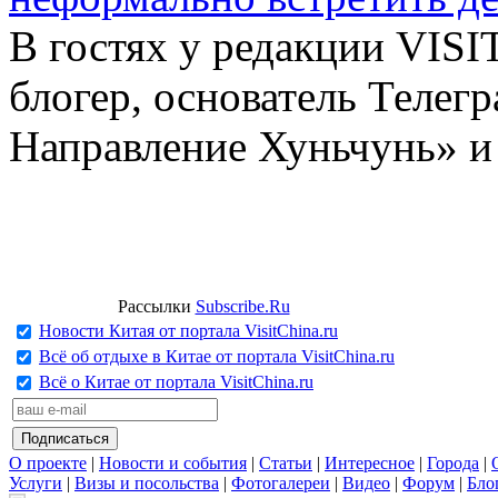
В гостях у редакции VIS
блогер, основатель Телег
Направление Хуньчунь» и
Рассылки
Subscribe.Ru
Новости Китая от портала VisitChina.ru
Всё об отдыхе в Китае от портала VisitChina.ru
Всё о Китае от портала VisitChina.ru
О проекте
|
Новости и события
|
Статьи
|
Интересное
|
Города
|
Услуги
|
Визы и посольства
|
Фотогалереи
|
Видео
|
Форум
|
Бло