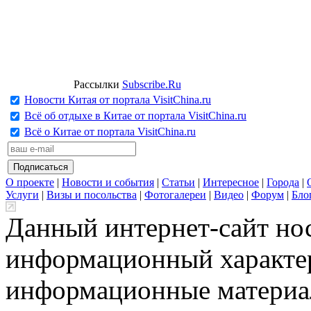
Рассылки
Subscribe.Ru
Новости Китая от портала VisitChina.ru
Всё об отдыхе в Китае от портала VisitChina.ru
Всё о Китае от портала VisitChina.ru
О проекте
|
Новости и события
|
Статьи
|
Интересное
|
Города
|
Услуги
|
Визы и посольства
|
Фотогалереи
|
Видео
|
Форум
|
Бло
Данный интернет-сайт но
информационный характер
информационные материа