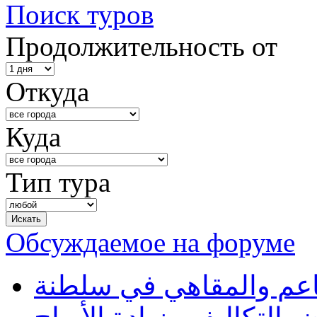
Поиск туров
Продолжительность от
Откуда
Куда
Тип тура
Обсуждаемое на форуме
طاعم والمقاهي في سلطنة