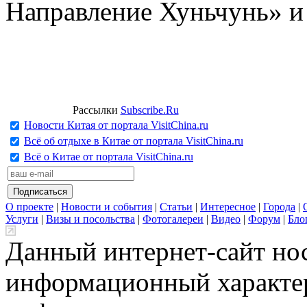
Направление Хуньчунь» и
Рассылки
Subscribe.Ru
Новости Китая от портала VisitChina.ru
Всё об отдыхе в Китае от портала VisitChina.ru
Всё о Китае от портала VisitChina.ru
О проекте
|
Новости и события
|
Статьи
|
Интересное
|
Города
|
Услуги
|
Визы и посольства
|
Фотогалереи
|
Видео
|
Форум
|
Бло
Данный интернет-сайт но
информационный характер