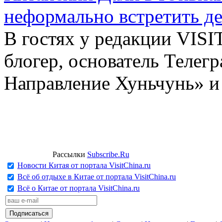
неформально встретить д
В гостях у редакции VIS
блогер, основатель Телег
Направление Хуньчунь» и
Рассылки
Subscribe.Ru
Новости Китая от портала VisitChina.ru
Всё об отдыхе в Китае от портала VisitChina.ru
Всё о Китае от портала VisitChina.ru