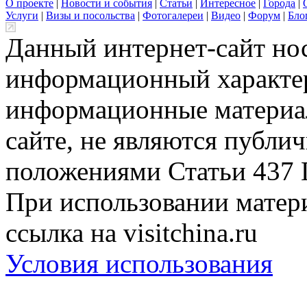
О проекте
|
Новости и события
|
Статьи
|
Интересное
|
Города
|
Услуги
|
Визы и посольства
|
Фотогалереи
|
Видео
|
Форум
|
Бло
Данный интернет-сайт но
информационный характер
информационные материа
сайте, не являются публи
положениями Статьи 437 
При использовании матери
ссылка на visitchina.ru
Условия использования