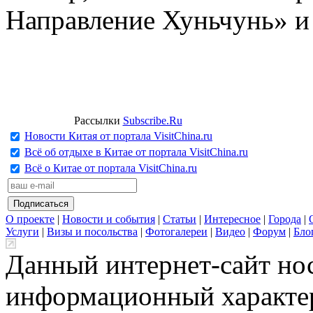
Направление Хуньчунь» и
Рассылки
Subscribe.Ru
Новости Китая от портала VisitChina.ru
Всё об отдыхе в Китае от портала VisitChina.ru
Всё о Китае от портала VisitChina.ru
О проекте
|
Новости и события
|
Статьи
|
Интересное
|
Города
|
Услуги
|
Визы и посольства
|
Фотогалереи
|
Видео
|
Форум
|
Бло
Данный интернет-сайт но
информационный характер