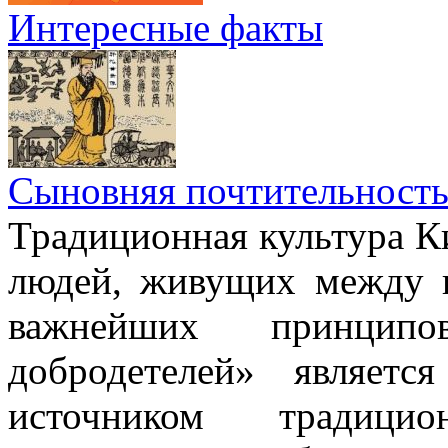
Интересные факты
Сыновняя почтительност
Традиционная культура Ки
людей, живущих между н
важнейших принци
добродетелей» являет
источником традици