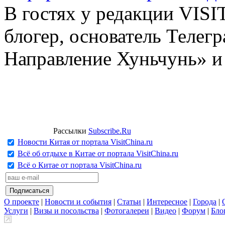
В гостях у редакции VIS
блогер, основатель Телег
Направление Хуньчунь» и
Рассылки
Subscribe.Ru
Новости Китая от портала VisitChina.ru
Всё об отдыхе в Китае от портала VisitChina.ru
Всё о Китае от портала VisitChina.ru
О проекте
|
Новости и события
|
Статьи
|
Интересное
|
Города
|
Услуги
|
Визы и посольства
|
Фотогалереи
|
Видео
|
Форум
|
Бло