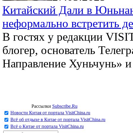
Китайский Дали в Юньнань
неформально встретить д
В гостях у редакции VIS
блогер, основатель Телег
Направление Хуньчунь» и
Рассылки
Subscribe.Ru
Новости Китая от портала VisitChina.ru
Всё об отдыхе в Китае от портала VisitChina.ru
Всё о Китае от портала VisitChina.ru