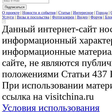
О проекте
|
Новости и события
|
Статьи
|
Интересное
|
Города
|
Услуги
|
Визы и посольства
|
Фотогалереи
|
Видео
|
Форум
|
Бло
Данный интернет-сайт но
информационный характер
информационные материа
сайте, не являются публи
положениями Статьи 437 
При использовании матери
ссылка на visitchina.ru
Условия использования