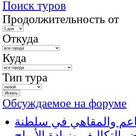
Поиск туров
Продолжительность от
Откуда
Куда
Тип тура
Обсуждаемое на форуме
طاعم والمقاهي في سلطنة
 التكاليف وزيادة الأرباح