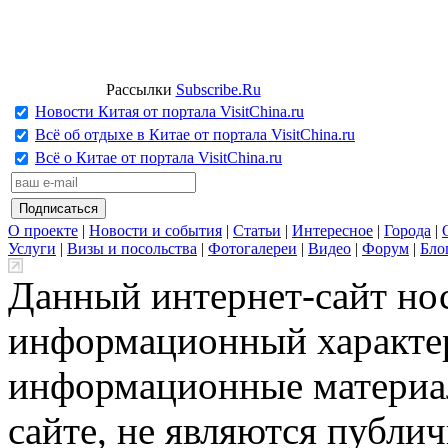
Рассылки
Subscribe.Ru
Новости Китая от портала VisitChina.ru
Всё об отдыхе в Китае от портала VisitChina.ru
Всё о Китае от портала VisitChina.ru
О проекте
|
Новости и события
|
Статьи
|
Интересное
|
Города
|
Услуги
|
Визы и посольства
|
Фотогалереи
|
Видео
|
Форум
|
Бло
Данный интернет-сайт но
информационный характер
информационные материа
сайте, не являются публи