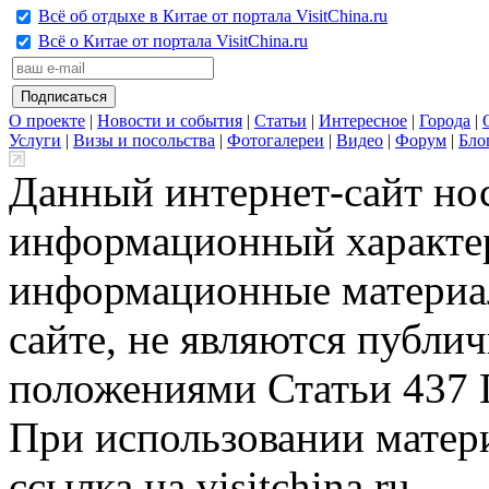
Всё об отдыхе в Китае от портала VisitChina.ru
Всё о Китае от портала VisitChina.ru
О проекте
|
Новости и события
|
Статьи
|
Интересное
|
Города
|
Услуги
|
Визы и посольства
|
Фотогалереи
|
Видео
|
Форум
|
Бло
Данный интернет-сайт но
информационный характер
информационные материа
сайте, не являются публи
положениями Статьи 437 
При использовании матери
ссылка на visitchina.ru