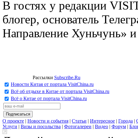
В гостях у редакции VIS
блогер, основатель Телег
Направление Хуньчунь» и
Рассылки
Subscribe.Ru
Новости Китая от портала VisitChina.ru
Всё об отдыхе в Китае от портала VisitChina.ru
Всё о Китае от портала VisitChina.ru
О проекте
|
Новости и события
|
Статьи
|
Интересное
|
Города
|
Услуги
|
Визы и посольства
|
Фотогалереи
|
Видео
|
Форум
|
Бло