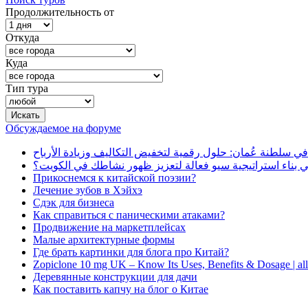
Продолжительность от
Откуда
Куда
Тип тура
Обсуждаемое на форуме
في سلطنة عُمان: حلول رقمية لتخفيض التكاليف وزيادة الأرباح
بناء استراتيجية سيو فعالة لتعزيز ظهور نشاطك في الكويت؟
Прикоснемся к китайской поэзии?
Лечение зубов в Хэйхэ
Сдэк для бизнеса
Как справиться с паническими атаками?
Продвижение на маркетплейсах
Малые архитектурные формы
Где брать картинки для блога про Китай?
Zopiclone 10 mg UK – Know Its Uses, Benefits & Dosage | a
Деревянные конструкции для дачи
Как поставить капчу на блог о Китае