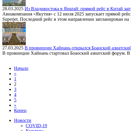
28.03.2025
Из Владивостока в Яньтай: прямой рейс в Китай зап
Авиакомпания «Якутия» с 12 июля 2025 запускает прямой рейс
Superjet. Последний рейс в этом направлении запланирован на 
27.03.2025
В провинции Хайнань открылся Боаоский азиатски
В провинции Хайнань стартовал Боаоский азиатский форум. В э
Начало
«
1
2
3
4
5
»
Конец
Новости
COVID-19
Культура