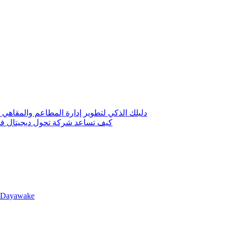
دليلك الذكي لتطوير إدارة المطاعم والمقاهي 
كيف تساعد شركة تحول ديجيتال في 
llDayawake