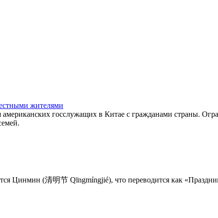
местными жителями
американских госслужащих в Китае с гражданами страны. Огран
семей.
ется Цинмин (清明节 Qīngmíngjié), что переводится как «Праздник