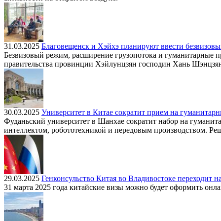
31.03.2025
Благовещенск и Хэйхэ планируют ввести безвизов
Безвизовый режим, расширение грузопотока и гуманитарные п
правительства провинции Хэйлунцзян господин Хань Шэнцзян
30.03.2025
Университет в Китае сократит прием на гуманитар
Фуданьский университет в Шанхае сократит набор на гуманита
интеллектом, робототехникой и передовым производством. Ре
29.03.2025
Генконсульство Китая во Владивостоке переходит н
31 марта 2025 года китайские визы можно будет оформить онла