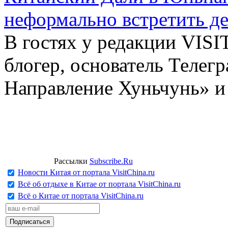
неформально встретить д
В гостях у редакции VIS
блогер, основатель Телег
Направление Хуньчунь» и
Рассылки
Subscribe.Ru
Новости Китая от портала VisitChina.ru
Всё об отдыхе в Китае от портала VisitChina.ru
Всё о Китае от портала VisitChina.ru