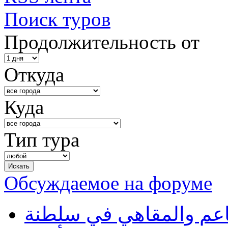
Поиск туров
Продолжительность от
Откуда
Куда
Тип тура
Обсуждаемое на форуме
طاعم والمقاهي في سلطنة