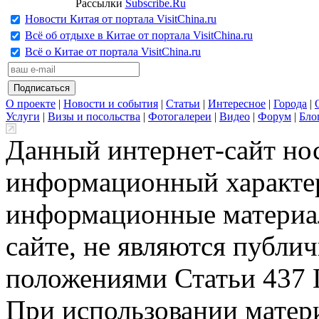
Рассылки
Subscribe.Ru
Новости Китая от портала VisitChina.ru
Всё об отдыхе в Китае от портала VisitChina.ru
Всё о Китае от портала VisitChina.ru
О проекте
|
Новости и события
|
Статьи
|
Интересное
|
Города
|
Услуги
|
Визы и посольства
|
Фотогалереи
|
Видео
|
Форум
|
Бло
Данный интернет-сайт но
информационный характер
информационные материа
сайте, не являются публи
положениями Статьи 437 
При использовании матери