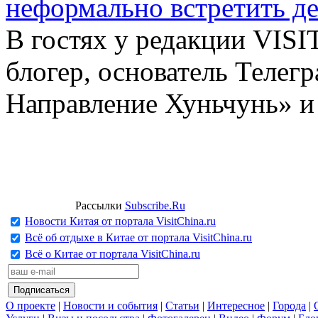
неформально встретить д
В гостях у редакции VIS
блогер, основатель Телег
Направление Хуньчунь» и
Рассылки
Subscribe.Ru
Новости Китая от портала VisitChina.ru
Всё об отдыхе в Китае от портала VisitChina.ru
Всё о Китае от портала VisitChina.ru
О проекте
|
Новости и события
|
Статьи
|
Интересное
|
Города
|