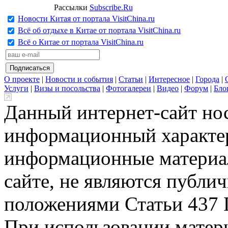
Рассылки
Subscribe.Ru
Новости Китая от портала VisitChina.ru
Всё об отдыхе в Китае от портала VisitChina.ru
Всё о Китае от портала VisitChina.ru
О проекте
|
Новости и события
|
Статьи
|
Интересное
|
Города
|
Услуги
|
Визы и посольства
|
Фотогалереи
|
Видео
|
Форум
|
Бло
Данный интернет-сайт но
информационный характер
информационные материа
сайте, не являются публи
положениями Статьи 437 
При использовании матери