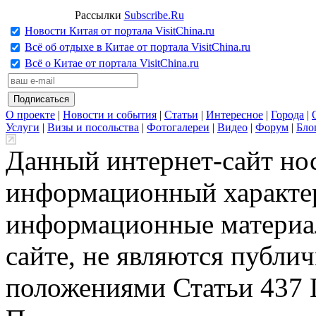
Рассылки
Subscribe.Ru
Новости Китая от портала VisitChina.ru
Всё об отдыхе в Китае от портала VisitChina.ru
Всё о Китае от портала VisitChina.ru
О проекте
|
Новости и события
|
Статьи
|
Интересное
|
Города
|
Услуги
|
Визы и посольства
|
Фотогалереи
|
Видео
|
Форум
|
Бло
Данный интернет-сайт но
информационный характер
информационные материа
сайте, не являются публи
положениями Статьи 437 