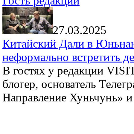
Гость редакции
27.03.2025
Китайский Дали в Юньнань
неформально встретить д
В гостях у редакции VIS
блогер, основатель Телег
Направление Хуньчунь» и