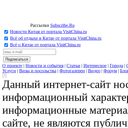
Рассылки
Subscribe.Ru
Новости Китая от портала VisitChina.ru
Всё об отдыхе в Китае от портала VisitChina.ru
Всё о Китае от портала VisitChina.ru
О проекте
|
Новости и события
|
Статьи
|
Интересное
|
Города
|
Услуги
|
Визы и посольства
|
Фотогалереи
|
Видео
|
Форум
|
Бло
Данный интернет-сайт но
информационный характер
информационные материа
сайте, не являются публи