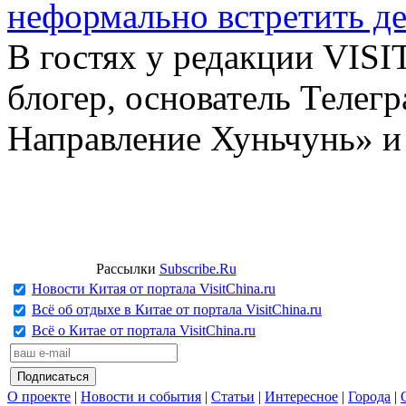
неформально встретить д
В гостях у редакции VIS
блогер, основатель Телег
Направление Хуньчунь» и
Рассылки
Subscribe.Ru
Новости Китая от портала VisitChina.ru
Всё об отдыхе в Китае от портала VisitChina.ru
Всё о Китае от портала VisitChina.ru
О проекте
|
Новости и события
|
Статьи
|
Интересное
|
Города
|