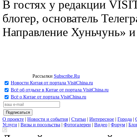
В гостях у редакции VIS
блогер, основатель Телег
Направление Хуньчунь» и
Рассылки
Subscribe.Ru
Новости Китая от портала VisitChina.ru
Всё об отдыхе в Китае от портала VisitChina.ru
Всё о Китае от портала VisitChina.ru
О проекте
|
Новости и события
|
Статьи
|
Интересное
|
Города
|
Услуги
|
Визы и посольства
|
Фотогалереи
|
Видео
|
Форум
|
Бло