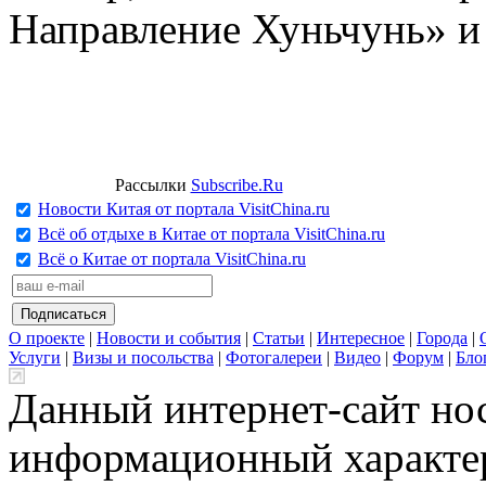
Направление Хуньчунь» и
Рассылки
Subscribe.Ru
Новости Китая от портала VisitChina.ru
Всё об отдыхе в Китае от портала VisitChina.ru
Всё о Китае от портала VisitChina.ru
О проекте
|
Новости и события
|
Статьи
|
Интересное
|
Города
|
Услуги
|
Визы и посольства
|
Фотогалереи
|
Видео
|
Форум
|
Бло
Данный интернет-сайт но
информационный характер