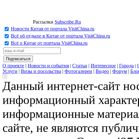
Рассылки
Subscribe.Ru
Новости Китая от портала VisitChina.ru
Всё об отдыхе в Китае от портала VisitChina.ru
Всё о Китае от портала VisitChina.ru
О проекте
|
Новости и события
|
Статьи
|
Интересное
|
Города
|
Услуги
|
Визы и посольства
|
Фотогалереи
|
Видео
|
Форум
|
Бло
Данный интернет-сайт но
информационный характер
информационные материа
сайте, не являются публи