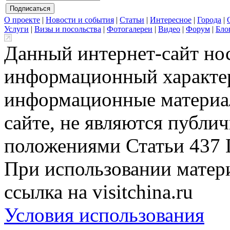
О проекте
|
Новости и события
|
Статьи
|
Интересное
|
Города
|
Услуги
|
Визы и посольства
|
Фотогалереи
|
Видео
|
Форум
|
Бло
Данный интернет-сайт но
информационный характер
информационные материа
сайте, не являются публи
положениями Статьи 437 
При использовании матери
ссылка на visitchina.ru
Условия использования