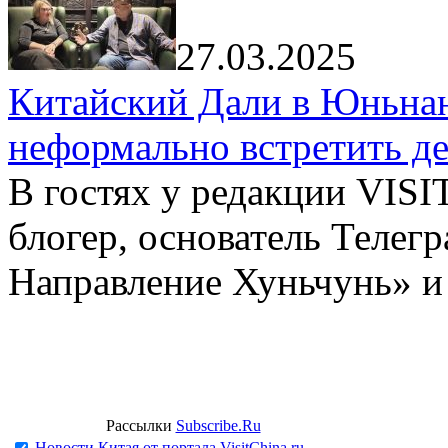
27.03.2025
Китайский Дали в Юньнань
неформально встретить д
В гостях у редакции VIS
блогер, основатель Телег
Направление Хуньчунь» и
Рассылки
Subscribe.Ru
Новости Китая от портала VisitChina.ru