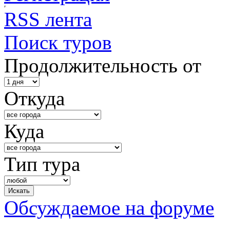
RSS лента
Поиск туров
Продолжительность от
Откуда
Куда
Тип тура
Обсуждаемое на форуме