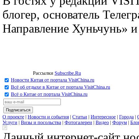
В гостях у редакции VIS
блогер, основатель Телег
Направление Хуньчунь» и
Рассылки
Subscribe.Ru
Новости Китая от портала VisitChina.ru
Всё об отдыхе в Китае от портала VisitChina.ru
Всё о Китае от портала VisitChina.ru
О проекте
|
Новости и события
|
Статьи
|
Интересное
|
Города
|
Услуги
|
Визы и посольства
|
Фотогалереи
|
Видео
|
Форум
|
Бло
Данный интернет-сайт но