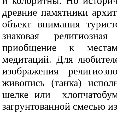
и колоритны. Но историч
древние памятники архит
объект внимания турис
знаковая религиозная
приобщение к места
медитаций. Для любител
изображения религиозн
живопись (танка) испол
шелке или хлопчатобум
загрунтованной смесью из