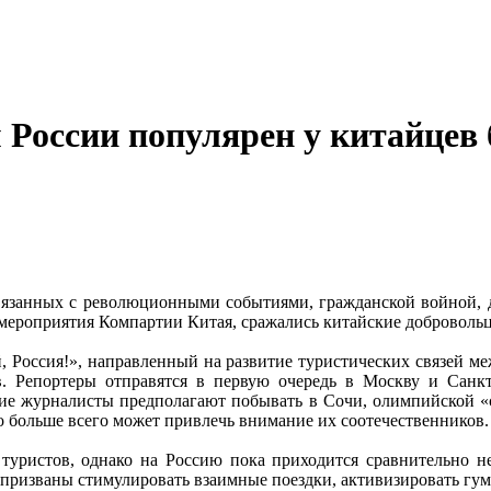
России популярен у китайцев 
связанных с революционными событиями, гражданской войной, д
и мероприятия Компартии Китая, сражались китайские добровол
, Россия!», направленный на развитие туристических связей ме
ов. Репортеры отправятся в первую очередь в Москву и Санк
кие журналисты предполагают побывать в Сочи, олимпийской «ст
о больше всего может привлечь внимание их соотечественников.
уристов, однако на Россию пока приходится сравнительно не
 и призваны стимулировать взаимные поездки, активизировать г