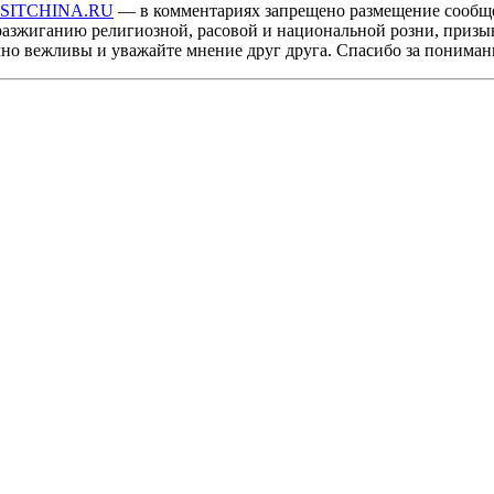
ISITCHINA.RU
— в комментариях запрещено размещение сообщ
разжиганию религиозной, расовой и национальной розни, призы
мно вежливы и уважайте мнение друг друга. Спасибо за пониман