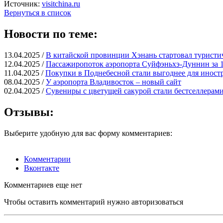
Источник:
visitchina.ru
Вернуться в список
Новости по теме:
13.04.2025 /
В китайской провинции Хэнань стартовал туристи
12.04.2025 /
Пассажиропоток аэропорта Суйфэньхэ-Дуннин за 1
11.04.2025 /
Покупки в Поднебесной стали выгоднее для иност
08.04.2025 /
У аэропорта Владивосток – новый сайт
02.04.2025 /
Сувениры с цветущей сакурой стали бестселлерами
Отзывы:
Выберите удобную для вас форму комментариев:
Комментарии
Вконтакте
Комментариев еще нет
Чтобы оставить комментарий нужно авторизоваться