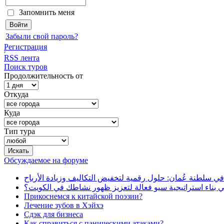
Запомнить меня
Забыли свой пароль?
Регистрация
RSS лента
Поиск туров
Продолжительность от
Откуда
Куда
Тип тура
Обсуждаемое на форуме
في سلطنة عُمان: حلول رقمية لتخفيض التكاليف وزيادة الأرباح
بناء استراتيجية سيو فعالة لتعزيز ظهور نشاطك في الكويت؟
Прикоснемся к китайской поэзии?
Лечение зубов в Хэйхэ
Сдэк для бизнеса
Как справиться с паническими атаками?