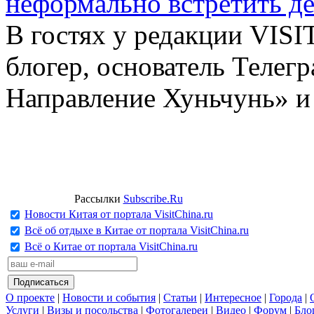
неформально встретить д
В гостях у редакции VIS
блогер, основатель Телег
Направление Хуньчунь» и
Рассылки
Subscribe.Ru
Новости Китая от портала VisitChina.ru
Всё об отдыхе в Китае от портала VisitChina.ru
Всё о Китае от портала VisitChina.ru
О проекте
|
Новости и события
|
Статьи
|
Интересное
|
Города
|
Услуги
|
Визы и посольства
|
Фотогалереи
|
Видео
|
Форум
|
Бло