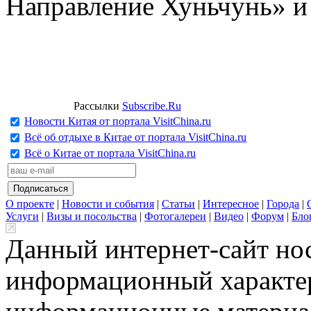
Направление Хуньчунь» и
Рассылки
Subscribe.Ru
Новости Китая от портала VisitChina.ru
Всё об отдыхе в Китае от портала VisitChina.ru
Всё о Китае от портала VisitChina.ru
О проекте
|
Новости и события
|
Статьи
|
Интересное
|
Города
|
Услуги
|
Визы и посольства
|
Фотогалереи
|
Видео
|
Форум
|
Бло
Данный интернет-сайт но
информационный характер