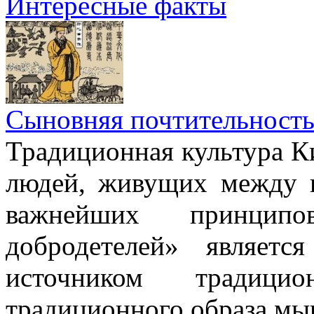
Интересные факты
Сыновняя почтительност
Традиционная культура Ки
людей, живущих между н
важнейших принци
добродетелей» являет
источником традици
традиционного образа мы