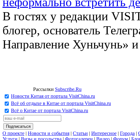
неформально встретить д
В гостях у редакции VIS
блогер, основатель Телег
Направление Хуньчунь» и
Рассылки
Subscribe.Ru
Новости Китая от портала VisitChina.ru
Всё об отдыхе в Китае от портала VisitChina.ru
Всё о Китае от портала VisitChina.ru
О проекте
|
Новости и события
|
Статьи
|
Интересное
|
Города
|
Услуги
|
Визы и посольства
|
Фотогалереи
|
Видео
|
Форум
|
Бло